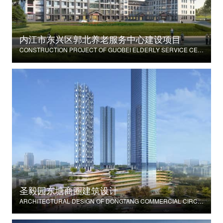
内江市东兴区郭北养老服务中心建设项目
CONSTRUCTION PROJECT OF GUOBEI ELDERLY SERVICE CENTER IN DONGXING DISTRICT, NEIJIANG CITY
圣毅园东塘商圈建筑设计
ARCHITECTURAL DESIGN OF DONGTANG COMMERCIAL CIRCLE IN SHENGYI GARDEN