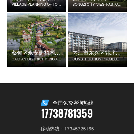
VILLAGE PLANNING OF TONGTAIHU VILLAGE, BABAO TOWN, SONGZI CITY
SONGZI CITY "JIESI PASTORAL" BEAUTIFUL RURAL DEMONSTRATION FILM CONSTRUCTION PROJECT
蔡甸区永安街柏木村郭家庄湾省级美丽乡村试点建设项目
内江市东兴区郭北养老服务中心建设项目
CAIDIAN DISTRICT YONG'AN STREET CYPRESS VILLAGE GUOJIAZHUANG BAY PROVINCIAL BEAUTIFUL VILLAGE PILOT CONSTRUCTION PROJECT
CONSTRUCTION PROJECT OF GUOBEI ELDERLY SERVICE CENTER IN DONGXING DISTRICT, NEIJIANG CITY
全国免费咨询热线
17738781359
移动热线：17345725165