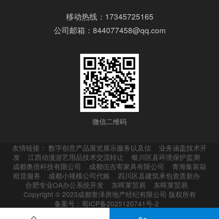
移动热线：17345725165
公司邮箱：844077458@qq.com
微信二维码
友情链接：
数字创意产品展览展示服务以及信
业务涵盖技术开
发
江西动漫游艺用品技术交流转让
银川区县环境保护监测
成都奥倍科技有限公司
成都伍吉宥家具有限公司
青海集装箱
租赁服务
成都小规模公司代账
四川区县建筑承包资质新办
合肥专业OA办公系统开发
东晖莱贸易
东晖莱贸易
Copyright © 2023成都誉泽房地产经纪有限公司 版权所有
备案号：蜀ICP备2025120741号-2