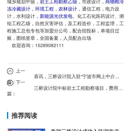
城乡规划甲级，
岩土工程勘察乙级
，市政设计，
商物粮冷
冻冷藏设计
，
环境工程
，
农林设计
，通信工程，电力设
计，水利设计，
新能源光伏发电
、化工石化医药设计、测
绘工程乙级，自然灾害评估，及工程造价，工程监理，工
程施工总包专包等加盟分公司，配合招投标，单项目过
账，图纸签章，全国备案，人员配合出场
欢迎咨询：15289082111
上一
喜讯，三桥设计院入驻“宁波市网上中介超市”啦
篇：
下一
三桥设计院中标岩土工程勘察项目，费用38万
篇：
推荐阅读