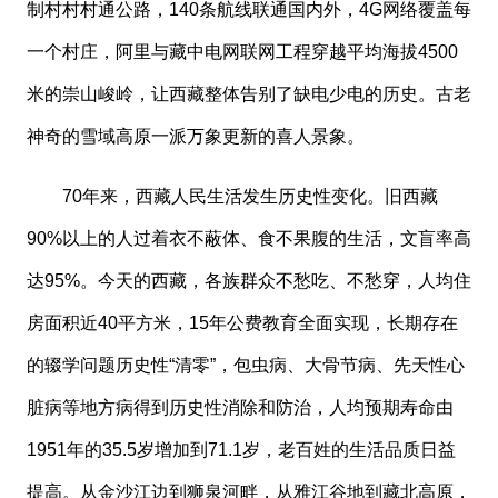
制村村村通公路，140条航线联通国内外，4G网络覆盖每
一个村庄，阿里与藏中电网联网工程穿越平均海拔4500
米的崇山峻岭，让西藏整体告别了缺电少电的历史。古老
神奇的雪域高原一派万象更新的喜人景象。
70年来，西藏人民生活发生历史性变化。旧西藏
90%以上的人过着衣不蔽体、食不果腹的生活，文盲率高
达95%。今天的西藏，各族群众不愁吃、不愁穿，人均住
房面积近40平方米，15年公费教育全面实现，长期存在
的辍学问题历史性“清零”，包虫病、大骨节病、先天性心
脏病等地方病得到历史性消除和防治，人均预期寿命由
1951年的35.5岁增加到71.1岁，老百姓的生活品质日益
提高。从金沙江边到狮泉河畔，从雅江谷地到藏北高原，