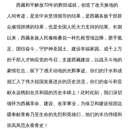
西藏和平解放
70年的辉煌成就，创造了改天换地的
人间奇迹，是党中央坚强领导的结果，是西藏各族干部群
众顽强拼搏的结果，也是全国人民大力支持的结果。长期
以来，西藏各族人民像格桑花一样扎根雪域边陲，胼手胝
足、团结奋斗，守护神圣国土、建设幸福家园。成千上万
的干部人才响应党的号召，支援西藏建设，以战天斗地的
豪情壮志，留下了感天动地的光辉事迹。你们的汗水和成
就汇入了伟大祖国发展进步的历史洪流，你们的奋斗和贡
献永远镌刻在共和国的历史丰碑上！此时此刻，我们深切
缅怀为西藏革命、建设、改革事业，为保卫和建设祖国边
疆奉献青春乃至生命的先烈和英雄们，他们的丰功伟绩和
崇高风范永垂青史！