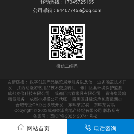
移动热线：17345725165
公司邮箱：844077458@qq.com
微信二维码
友情链接：
数字创意产品展览展示服务以及信
业务涵盖技术开
发
江西动漫游艺用品技术交流转让
银川区县环境保护监测
成都奥倍科技有限公司
成都伍吉宥家具有限公司
青海集装箱
租赁服务
成都小规模公司代账
四川区县建筑承包资质新办
合肥专业OA办公系统开发
东晖莱贸易
东晖莱贸易
Copyright © 2023成都誉泽房地产经纪有限公司 版权所有
备案号：蜀ICP备2025120741号-2
网站首页
电话咨询